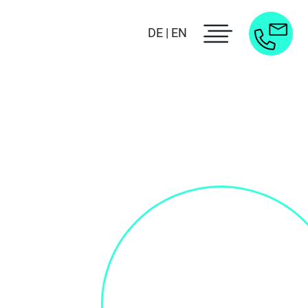
DE |
EN
G