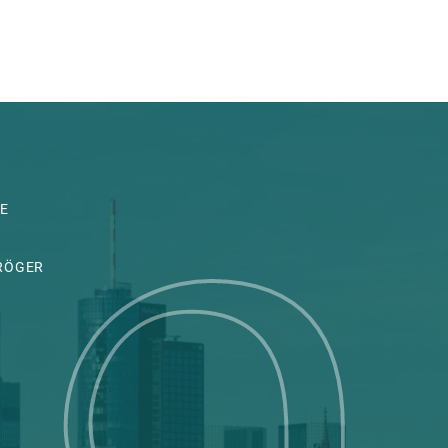
E
TRÖGER