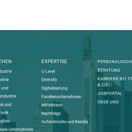
CHEN
EXPERTISE
PERSONALSUCH
BERATUNG
dustrie
C-Level
KARRIERE BEI 
strie
Diversity
& CIE.
 und
Digitalisierung
JOBPORTAL
ndustrie
Familienunternehmen
ÜBER UNS
nik und
Mittelstand
ronik
Nachfolge
ugbau
Aufsichtsräte und Beiräte
ale Unternehmen