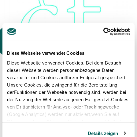
Diese Webseite verwendet Cookies
Diese Webseite verwendet Cookies. Bei dem Besuch
dieser Webseite werden personenbezogene Daten
verarbeitet und Cookies aufIhrem Endgerät gespeichert.
GREGOR VON OPEL
Unsere Cookies, die zwingend für die Bereitstellung
derFunktionen der Webseite notwendig sind, werden bei
Vorsitzender des Aufsichtsrats
der Nutzung der Webseite auf jeden Fall gesetzt.Cookies
von Drittanbietern für Analyse- oder Trackingzwecke
(Google Analytics) werden nur aktiviert,wenn Sie auf
"Cookies zulassen" klicken. Mehr dazu (einschließlich
der Möglichkeit,die Einwilligungserklärung zu widerrufen)
Details zeigen
erfahren Sie in unserer
Datenschutzerklärung
—