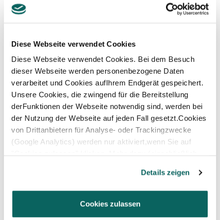
Diese Webseite verwendet Cookies
Diese Webseite verwendet Cookies. Bei dem Besuch
dieser Webseite werden personenbezogene Daten
JETZT BERATEN LASSEN!
verarbeitet und Cookies aufIhrem Endgerät gespeichert.
Unsere Cookies, die zwingend für die Bereitstellung
derFunktionen der Webseite notwendig sind, werden bei
Mit Stolz präsentieren wir Ihnen geballtes Know-how.
der Nutzung der Webseite auf jeden Fall gesetzt.Cookies
Werfen Sie einen Blick auf unser starkes Berater-
von Drittanbietern für Analyse- oder Trackingzwecke
Team.
(Google Analytics) werden nur aktiviert,wenn Sie auf
"Cookies zulassen" klicken. Mehr dazu (einschließlich
Mehr erfahren
der Möglichkeit,die Einwilligungserklärung zu widerrufen)
Details zeigen
erfahren Sie in unserer
Datenschutzerklärung
—
Impressum
.
Cookies zulassen