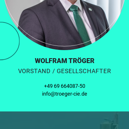
WOLFRAM TRÖGER
VORSTAND / GESELLSCHAFTER
+49 69 664087-50
info@troeger-cie.de