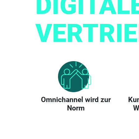
DIGITAL
VERTRI
Omnichannel wird zur
Kun
Norm
W