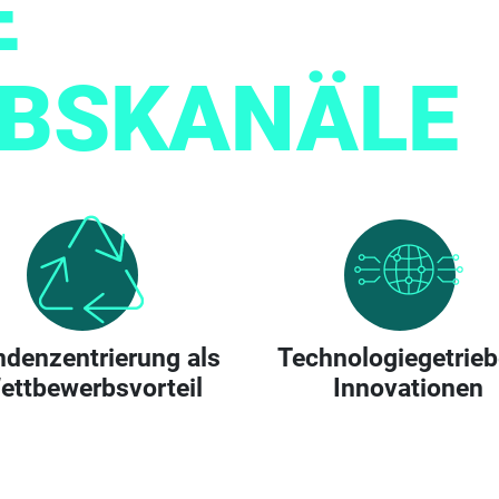
E
EBSKANÄLE
denzentrierung als
Technologiegetrie
ettbewerbsvorteil
Innovationen