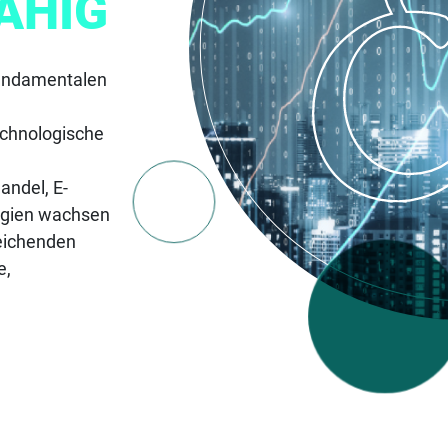
ÄHIG
fundamentalen
chnologische
andel, E-
gien wachsen
eichenden
e,