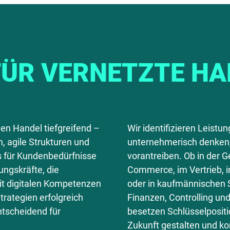
ÜR VERNETZTE H
den Handel tiefgreifend –
Wir identifizieren Leistu
, agile Strukturen und
unternehmerisch denken,
s für Kundenbedürfnisse
vorantreiben. Ob in der G
ungskräfte, die
Commerce, im Vertrieb,
mit digitalen Kompetenzen
oder in kaufmännischen 
rategien erfolgreich
Finanzen, Controlling un
ntscheidend für
besetzen Schlüsselposit
Zukunft gestalten und k