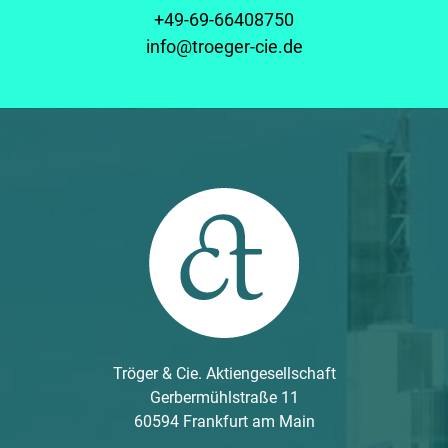
+49-69-66408750
info@troeger-cie.de
Tröger & Cie. Aktiengesellschaft
Gerbermühlstraße 11
60594 Frankfurt am Main