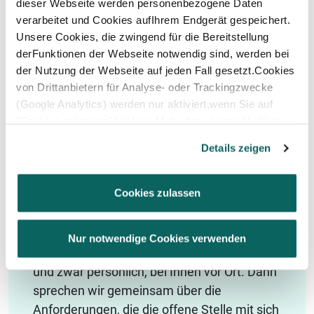
dieser Webseite werden personenbezogene Daten
verarbeitet und Cookies aufIhrem Endgerät gespeichert.
UNSER EXECUTIVE SEARCH
Unsere Cookies, die zwingend für die Bereitstellung
PROZESS: VON ANFANG BIS
derFunktionen der Webseite notwendig sind, werden bei
der Nutzung der Webseite auf jeden Fall gesetzt.Cookies
ENDE.
von Drittanbietern für Analyse- oder Trackingzwecke
(Google Analytics) werden nur aktiviert,wenn Sie auf
"Cookies zulassen" klicken. Mehr dazu (einschließlich
der Möglichkeit,die Einwilligungserklärung zu widerrufen)
Schritt 1: Das persönliche
Details zeigen
erfahren Sie in unserer
Datenschutzerklärung
—
Impressum
.
Gespräch als Ausgangspunkt
Cookies zulassen
Eine unserer Kernkompetenzen ist das
Zuhören. Wir möchten alles über Ihre
Nur notwendige Cookies verwenden
Unternehmensstruktur und -kultur hören –
und zwar persönlich, bei Ihnen vor Ort. Dann
sprechen wir gemeinsam über die
Anforderungen, die die offene Stelle mit sich