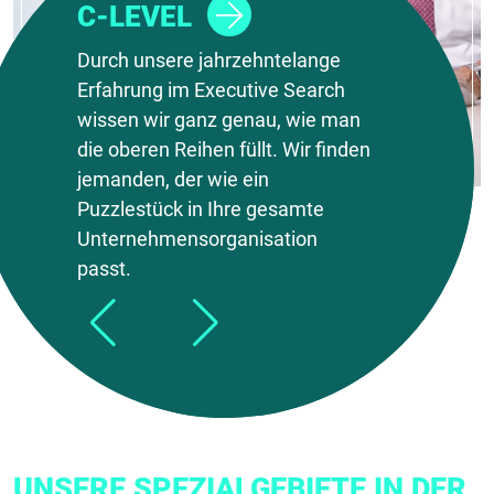
AUFSICHTSRÄTE UND
C-LEVEL
BEIRÄTE
Durch unsere jahrzehntelange
Erfahrung im Executive Search
Wir haben bereits zahlreichen
wissen wir ganz genau, wie man
Unternehmen zu neuen,
die oberen Reihen füllt. Wir finden
qualifizierten
jemanden, der wie ein
Aufsichtsratsmitglieder:innen
Puzzlestück in Ihre gesamte
oder Beirät:innen verholfen.
Unternehmensorganisation
passt.
UNSERE SPEZIALGEBIETE IN DER